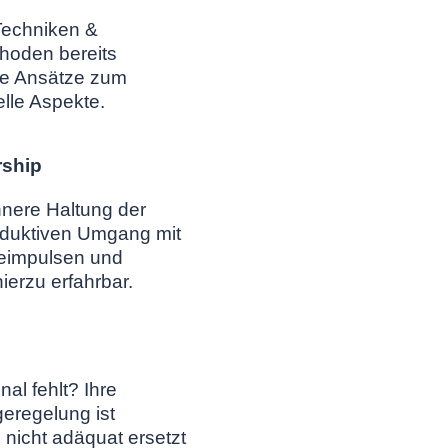
Techniken &
hoden bereits
ige Ansätze zum
elle Aspekte.
rship
nnere Haltung der
produktiven Umgang mit
ieimpulsen und
erzu erfahrbar.
al fehlt? Ihre
geregelung ist
nicht adäquat ersetzt